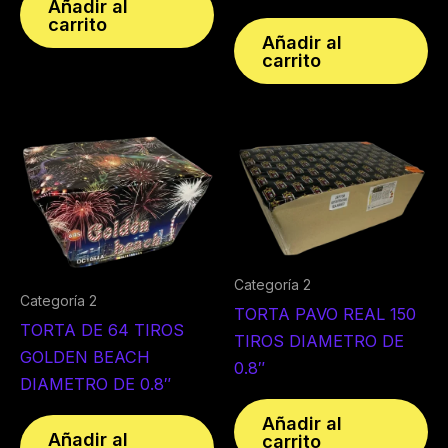
Añadir al
carrito
Añadir al
carrito
Categoría 2
Categoría 2
TORTA PAVO REAL 150
TORTA DE 64 TIROS
TIROS DIAMETRO DE
GOLDEN BEACH
0.8″
DIAMETRO DE 0.8″
Añadir al
Añadir al
carrito