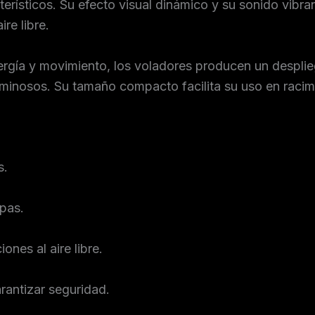
terísticos. Su efecto visual dinámico y su sonido vibr
re libre.
ergía y movimiento, los voladores producen un desplie
luminosos. Su tamaño compacto facilita su uso en rac
s.
spas.
iones al aire libre.
rantizar seguridad.