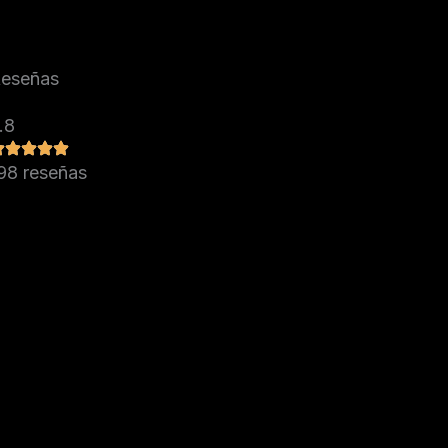
eseñas
.8
98 reseñas