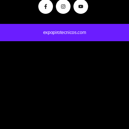
f
expopirotecnicos.com