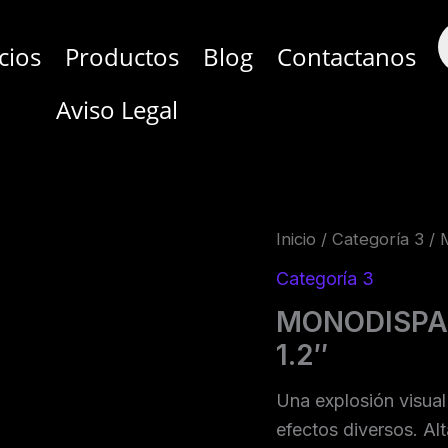
B
d
cios
Productos
Blog
Contactanos
p
Aviso Legal
MONODISPARO
Inicio
/
Categoría 3
/ 
DE
13
Categoría 3
TIROS
MONODISPAR
DIAMETRO
DE
1.2″
1.2"
cantidad
Una explosión visual
efectos diversos. Al