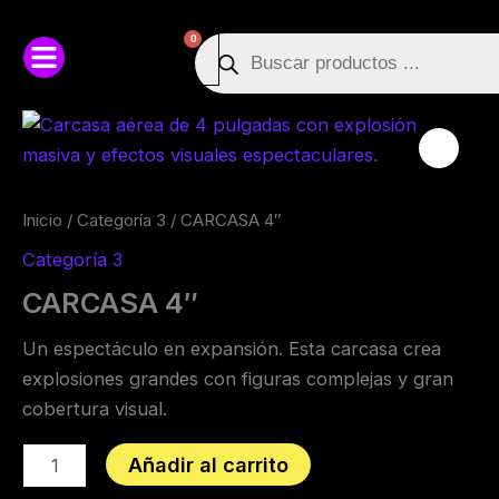
Ir
Búsqueda
Cart
0
al
de
contenido
productos
CARCASA
4"
cantidad
Inicio
/
Categoría 3
/ CARCASA 4″
Categoría 3
CARCASA 4″
Un espectáculo en expansión. Esta carcasa crea
explosiones grandes con figuras complejas y gran
cobertura visual.
Añadir al carrito