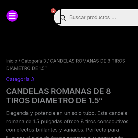
Ir
Búsqueda
Cart
0
al
de
contenido
productos
CANDELAS
ROMANAS
DE
8
TIROS
Inicio
/
Categoría 3
/ CANDELAS ROMANAS DE 8 TIROS
DIAMETRO
DIAMETRO DE 1.5″
DE
1.5"
Categoría 3
cantidad
CANDELAS ROMANAS DE 8
TIROS DIAMETRO DE 1.5″
Elegancia y potencia en un solo tubo. Esta candela
romana de 1.5 pulgadas ofrece 8 tiros consecutivos
con efectos brillantes y variados. Perfecta para